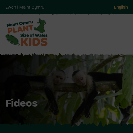
Ewch i Maint Cymru
English
Neidio
i'r
prif
gynnwy
Fideos