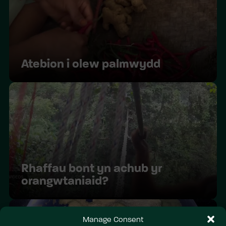
Atebion i olew palmwydd
Rhaffau bont yn achub yr
orangwtaniaid?
Manage Consent