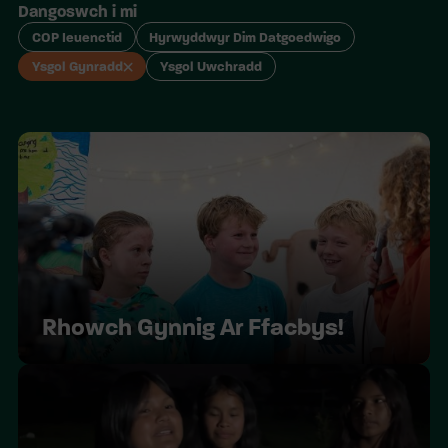
Dangoswch i mi
COP Ieuenctid
Hyrwyddwyr Dim Datgoedwigo
Ysgol Gynradd
Ysgol Uwchradd
Rhowch Gynnig Ar Ffacbys!