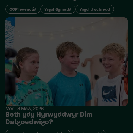
COP Ieuenctid
Ysgol Gynradd
Ysgol Uwchradd
Mer 18 Maw, 2026
Beth ydy Hyrwyddwyr Dim
Datgoedwigo?