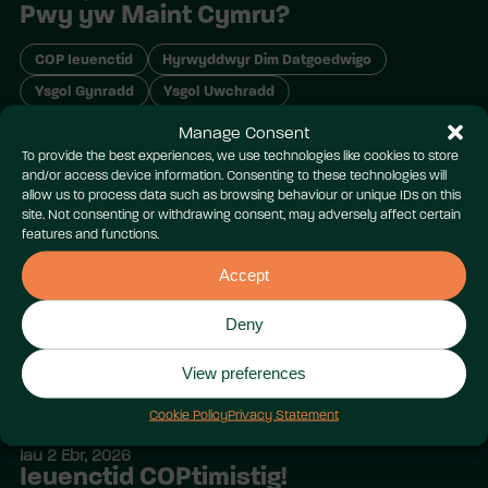
Pwy yw Maint Cymru?
COP Ieuenctid
Hyrwyddwyr Dim Datgoedwigo
Ysgol Gynradd
Ysgol Uwchradd
Manage Consent
To provide the best experiences, we use technologies like cookies to store
and/or access device information. Consenting to these technologies will
allow us to process data such as browsing behaviour or unique IDs on this
site. Not consenting or withdrawing consent, may adversely affect certain
features and functions.
Accept
Deny
View preferences
Cookie Policy
Privacy Statement
Iau 2 Ebr, 2026
Ieuenctid COPtimistig!