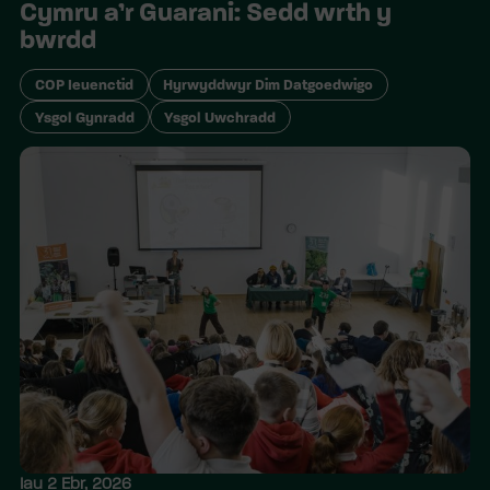
Cymru a’r Guarani: Sedd wrth y
bwrdd
COP Ieuenctid
Hyrwyddwyr Dim Datgoedwigo
Ysgol Gynradd
Ysgol Uwchradd
Iau 2 Ebr, 2026