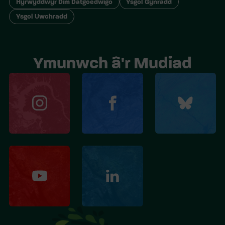
Hyrwyddwyr Dim Datgoedwigo
Ysgol Gynradd
Ysgol Uwchradd
Ymunwch â'r Mudiad