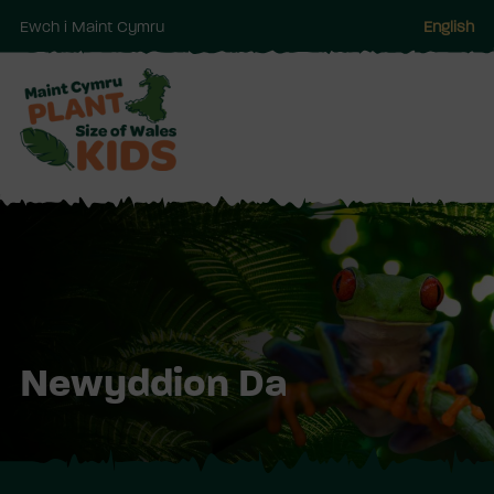
Ewch i Maint Cymru
English
Neidio
i'r
prif
gynnwy
Newyddion Da