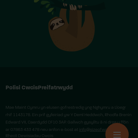
Polisi Cwcis
Preifatrwydd
Mae Maint Cymru yn elusen gofrestredig yng Nghymru a Lloegr
rhif 1143178. Ein prif gyfeiriad yw Y Deml Heddwch, Rhodfa Brenin
Edward VII, Caerdydd CF10 3AP. Gallwch gysylltu â ni dros y ffôn
ar 07863 433 478 neu anfon e-bost at
info@sizeofwales.org.uk
Rheoli Dewisiadau Cwcis