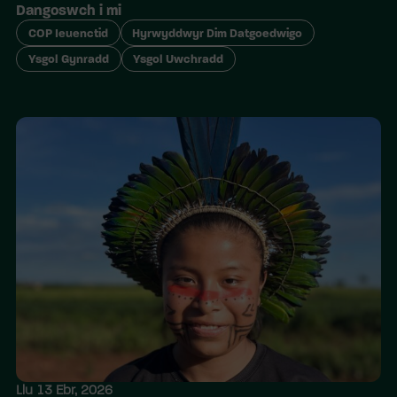
Dangoswch i mi
COP Ieuenctid
Hyrwyddwyr Dim Datgoedwigo
Ysgol Gynradd
Ysgol Uwchradd
Llu 13 Ebr, 2026