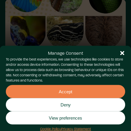
Manage Consent
Patrymau gwyllt
To provide the best experiences, we use technologies like cookies to store
and/or access device information. Consenting to these technologies will
allow us to process data such as browsing behaviour or unique IDs on this
site. Not consenting or withdrawing consent, may adversely affect certain
features and functions.
Accept
Deny
View preferences
Taflen weithgaredd: Coedwig
yr Iwerydd
Cookie Policy
Privacy Statement