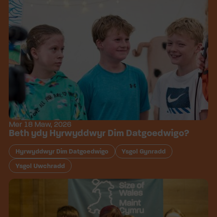
Mer 18 Maw, 2026
Beth ydy Hyrwyddwyr Dim Datgoedwigo?
Hyrwyddwyr Dim Datgoedwigo
Ysgol Gynradd
Ysgol Uwchradd