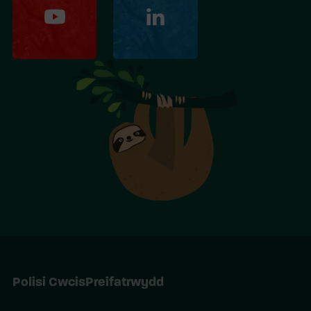
Polisi Cwcis
Preifatrwydd