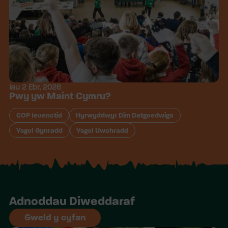
Iau 2 Ebr, 2026
Pwy yw Maint Cymru?
COP Ieuenctid
Hyrwyddwyr Dim Datgoedwigo
Ysgol Gynradd
Ysgol Uwchradd
Adnoddau Diweddaraf
Gweld y cyfan