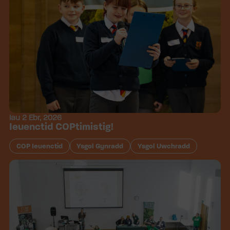
Iau 2 Ebr, 2026
Ieuenctid COPtimistig!
COP Ieuenctid
Ysgol Gynradd
Ysgol Uwchradd