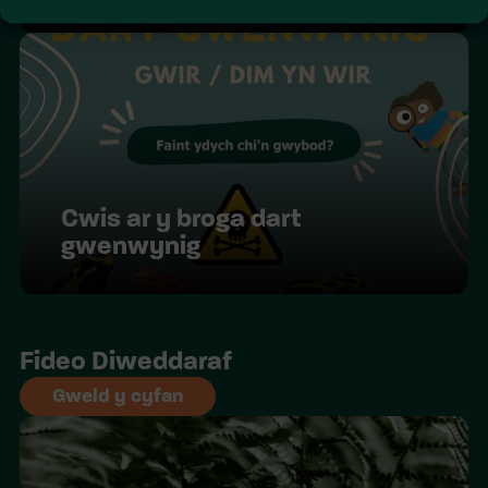
Cwis ar y broga dart
gwenwynig
Fideo Diweddaraf
Gweld y cyfan